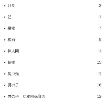
月見
2
朝
1
果物
7
梅雨
5
棒人間
1
植物
15
爬虫類
1
男の子
16
男の子 幼稚園保育園
12