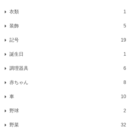
衣類
1
装飾
5
記号
19
誕生日
1
調理器具
6
赤ちゃん
8
車
10
野球
2
野菜
32