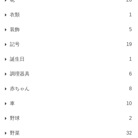
衣類
1
装飾
5
記号
19
誕生日
1
調理器具
6
赤ちゃん
8
車
10
野球
2
野菜
32