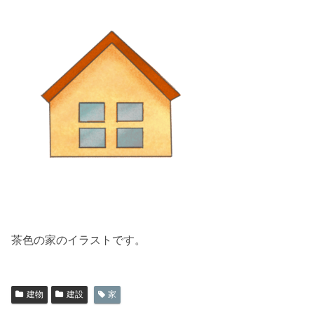
茶色の家のイラストです。
建物
建設
家