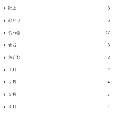
陸上
3
顔だけ
5
食べ物
47
食器
3
魚介類
2
１月
2
２月
4
３月
7
４月
4