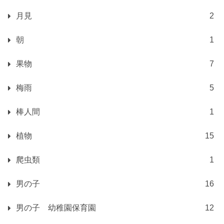
月見
2
朝
1
果物
7
梅雨
5
棒人間
1
植物
15
爬虫類
1
男の子
16
男の子 幼稚園保育園
12