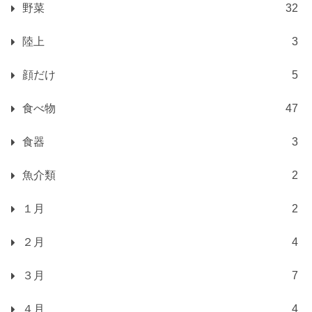
野菜
32
陸上
3
顔だけ
5
食べ物
47
食器
3
魚介類
2
１月
2
２月
4
３月
7
４月
4