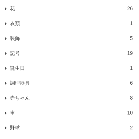
花
26
衣類
1
装飾
5
記号
19
誕生日
1
調理器具
6
赤ちゃん
8
車
10
野球
2