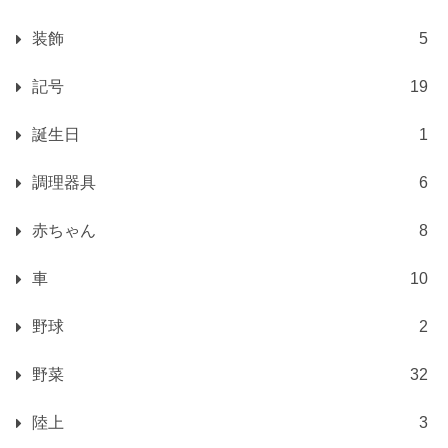
装飾
5
記号
19
誕生日
1
調理器具
6
赤ちゃん
8
車
10
野球
2
野菜
32
陸上
3