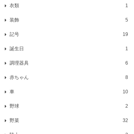
衣類
1
装飾
5
記号
19
誕生日
1
調理器具
6
赤ちゃん
8
車
10
野球
2
野菜
32