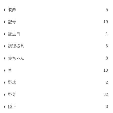
装飾
5
記号
19
誕生日
1
調理器具
6
赤ちゃん
8
車
10
野球
2
野菜
32
陸上
3