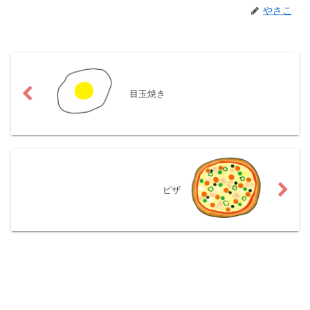
やさこ
目玉焼き
ピザ