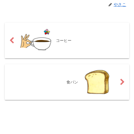
やさこ
コーヒー
食パン