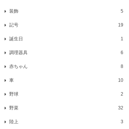
装飾
5
記号
19
誕生日
1
調理器具
6
赤ちゃん
8
車
10
野球
2
野菜
32
陸上
3