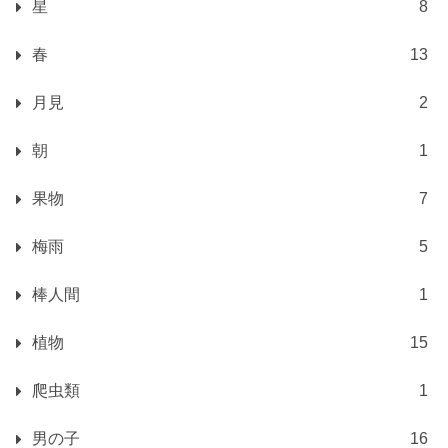
星
8
春
13
月見
2
朝
1
果物
7
梅雨
5
棒人間
1
植物
15
爬虫類
1
男の子
16