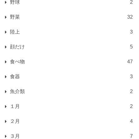
野球
2
野菜
32
陸上
3
顔だけ
5
食べ物
47
食器
3
魚介類
2
１月
2
２月
4
３月
7