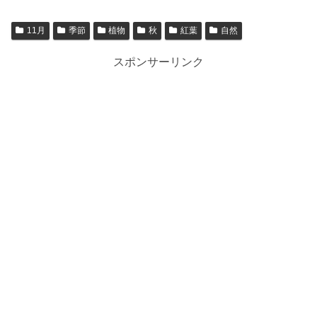
11月
季節
植物
秋
紅葉
自然
スポンサーリンク