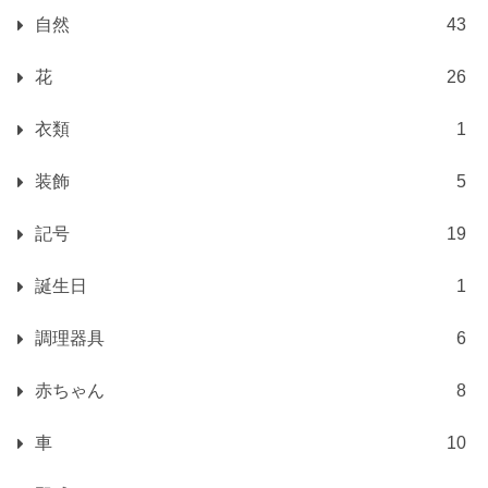
自然
43
花
26
衣類
1
装飾
5
記号
19
誕生日
1
調理器具
6
赤ちゃん
8
車
10