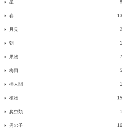
星
8
春
13
月見
2
朝
1
果物
7
梅雨
5
棒人間
1
植物
15
爬虫類
1
男の子
16