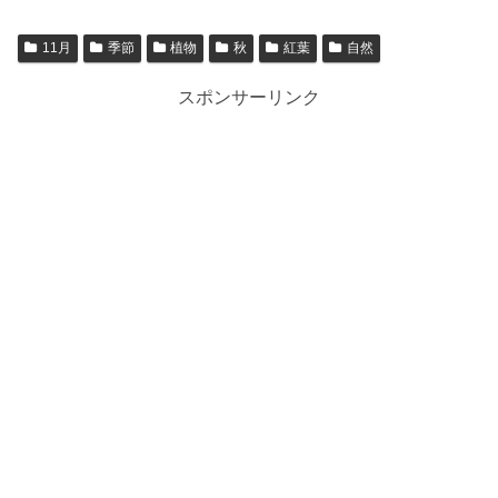
11月
季節
植物
秋
紅葉
自然
スポンサーリンク