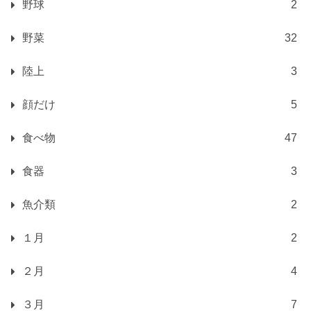
野球
2
野菜
32
陸上
3
顔だけ
5
食べ物
47
食器
3
魚介類
2
１月
2
２月
4
３月
7