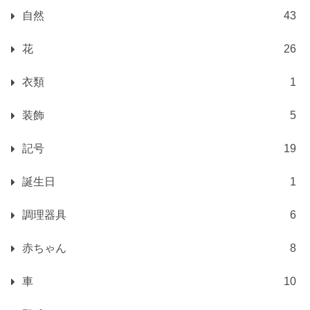
自然
43
花
26
衣類
1
装飾
5
記号
19
誕生日
1
調理器具
6
赤ちゃん
8
車
10