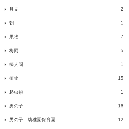
月見
2
朝
1
果物
7
梅雨
5
棒人間
1
植物
15
爬虫類
1
男の子
16
男の子 幼稚園保育園
12