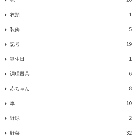
衣類
1
装飾
5
記号
19
誕生日
1
調理器具
6
赤ちゃん
8
車
10
野球
2
野菜
32