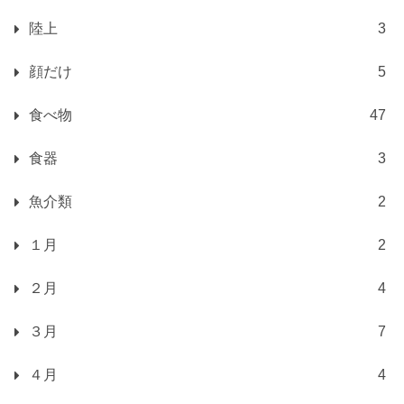
陸上
3
顔だけ
5
食べ物
47
食器
3
魚介類
2
１月
2
２月
4
３月
7
４月
4