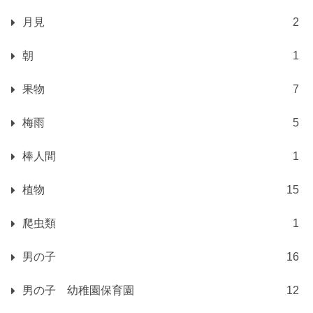
月見
2
朝
1
果物
7
梅雨
5
棒人間
1
植物
15
爬虫類
1
男の子
16
男の子 幼稚園保育園
12