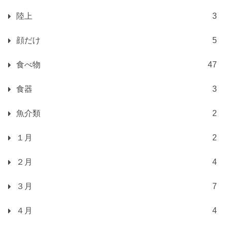
陸上
3
顔だけ
5
食べ物
47
食器
3
魚介類
2
１月
2
２月
4
３月
7
４月
4