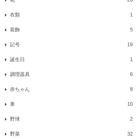
衣類
1
装飾
5
記号
19
誕生日
1
調理器具
6
赤ちゃん
8
車
10
野球
2
野菜
32