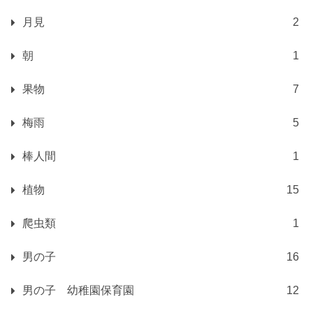
月見
2
朝
1
果物
7
梅雨
5
棒人間
1
植物
15
爬虫類
1
男の子
16
男の子 幼稚園保育園
12