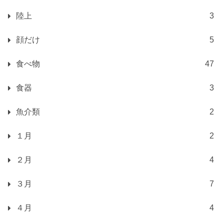
陸上
3
顔だけ
5
食べ物
47
食器
3
魚介類
2
１月
2
２月
4
３月
7
４月
4