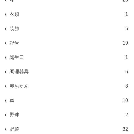
衣類
1
装飾
5
記号
19
誕生日
1
調理器具
6
赤ちゃん
8
車
10
野球
2
野菜
32