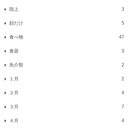
陸上
3
顔だけ
5
食べ物
47
食器
3
魚介類
2
１月
2
２月
4
３月
7
４月
4