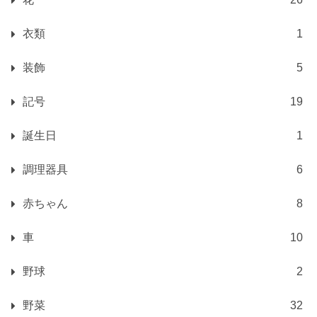
衣類
1
装飾
5
記号
19
誕生日
1
調理器具
6
赤ちゃん
8
車
10
野球
2
野菜
32