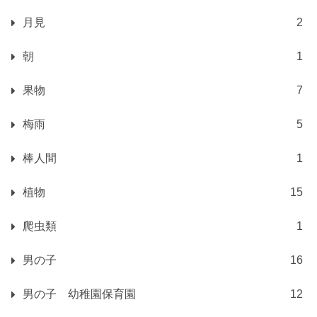
月見
2
朝
1
果物
7
梅雨
5
棒人間
1
植物
15
爬虫類
1
男の子
16
男の子 幼稚園保育園
12