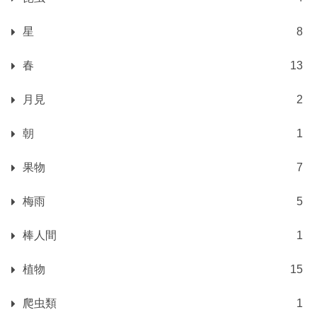
星
8
春
13
月見
2
朝
1
果物
7
梅雨
5
棒人間
1
植物
15
爬虫類
1