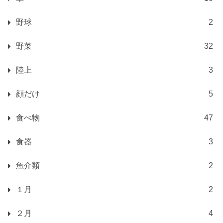
野球
2
野菜
32
陸上
3
顔だけ
5
食べ物
47
食器
3
魚介類
2
１月
2
２月
4