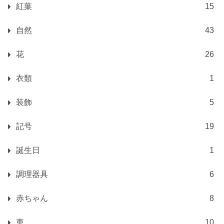
紅葉
15
自然
43
花
26
衣類
1
装飾
5
記号
19
誕生日
1
調理器具
6
赤ちゃん
8
車
10