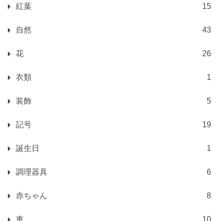
紅葉
15
自然
43
花
26
衣類
1
装飾
5
記号
19
誕生日
1
調理器具
6
赤ちゃん
8
車
10