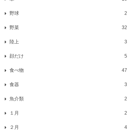
野球
2
野菜
32
陸上
3
顔だけ
5
食べ物
47
食器
3
魚介類
2
１月
2
２月
4