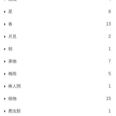
星
8
春
13
月見
2
朝
1
果物
7
梅雨
5
棒人間
1
植物
15
爬虫類
1