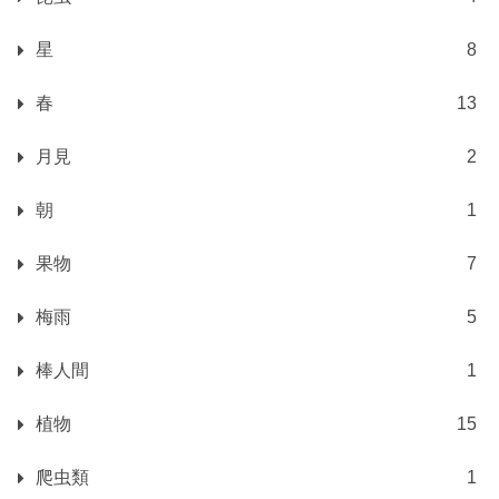
星
8
春
13
月見
2
朝
1
果物
7
梅雨
5
棒人間
1
植物
15
爬虫類
1