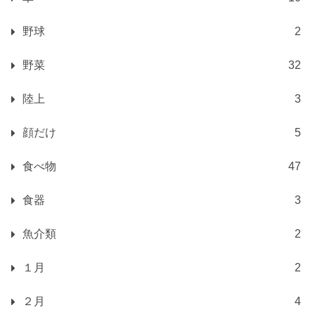
野球
2
野菜
32
陸上
3
顔だけ
5
食べ物
47
食器
3
魚介類
2
１月
2
２月
4