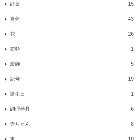
紅葉
15
自然
43
花
26
衣類
1
装飾
5
記号
19
誕生日
1
調理器具
6
赤ちゃん
8
車
10