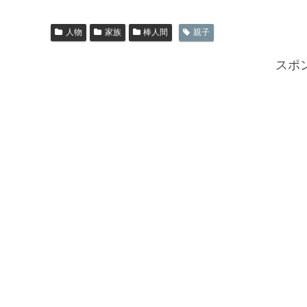
人物
家族
棒人間
親子
スポ