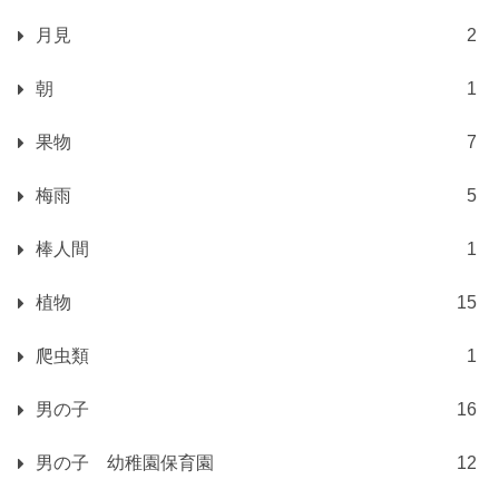
月見
2
朝
1
果物
7
梅雨
5
棒人間
1
植物
15
爬虫類
1
男の子
16
男の子 幼稚園保育園
12