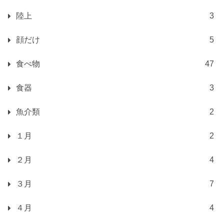
陸上
3
顔だけ
5
食べ物
47
食器
3
魚介類
2
１月
2
２月
4
３月
7
４月
4