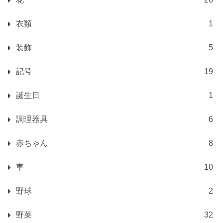
衣類
1
装飾
5
記号
19
誕生日
1
調理器具
6
赤ちゃん
8
車
10
野球
2
野菜
32