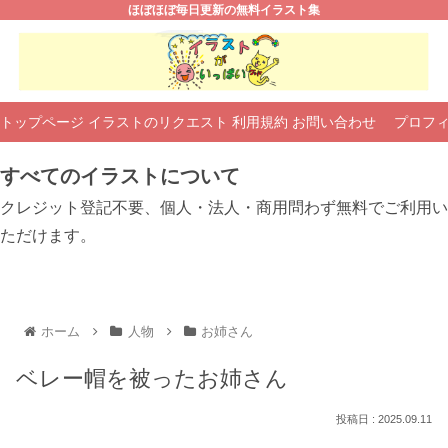
ほぼほぼ毎日更新の無料イラスト集
トップページ
イラストのリクエスト
利用規約
お問い合わせ
プロフ
すべてのイラストについて
クレジット登記不要、個人・法人・商用問わず無料でご利用い
ただけます。
ホーム
人物
お姉さん
ベレー帽を被ったお姉さん
2025.09.11