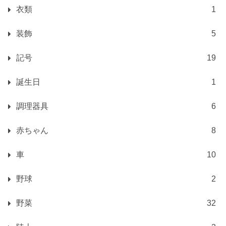
衣類
1
装飾
5
記号
19
誕生日
1
調理器具
6
赤ちゃん
8
車
10
野球
2
野菜
32