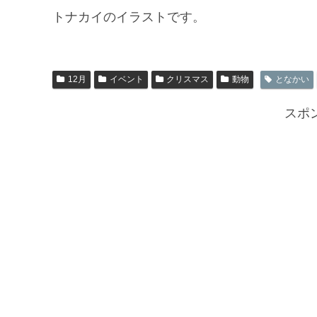
トナカイのイラストです。
12月
イベント
クリスマス
動物
となかい
スポ