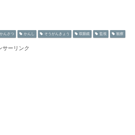
かんさつ
かんし
そうがんきょう
双眼鏡
監視
観察
ンサーリンク