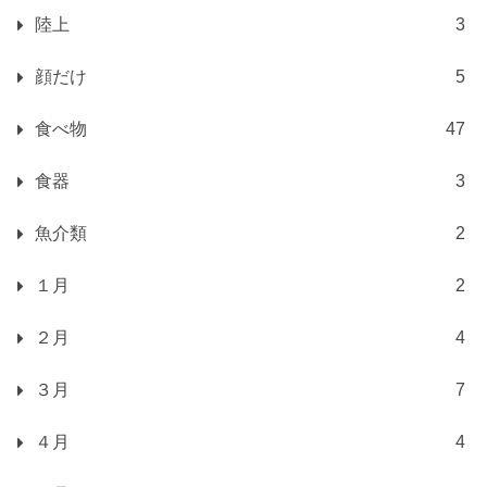
陸上
3
顔だけ
5
食べ物
47
食器
3
魚介類
2
１月
2
２月
4
３月
7
４月
4