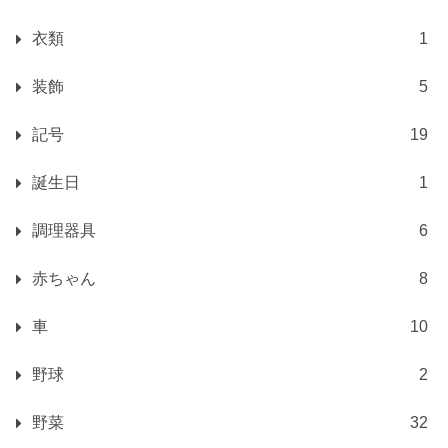
衣類
1
装飾
5
記号
19
誕生日
1
調理器具
6
赤ちゃん
8
車
10
野球
2
野菜
32