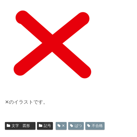
✕のイラストです。
文字 図形
記号
✕
ばつ
不合格