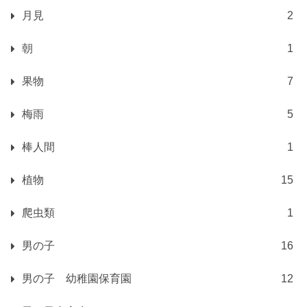
月見
2
朝
1
果物
7
梅雨
5
棒人間
1
植物
15
爬虫類
1
男の子
16
男の子 幼稚園保育園
12