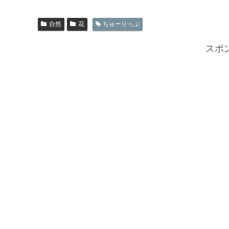
自然
花
ちゅーりっぷ
スポ