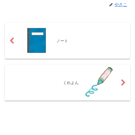
やさこ
ノート
くれよん