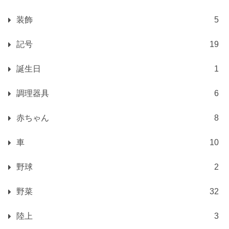
装飾
5
記号
19
誕生日
1
調理器具
6
赤ちゃん
8
車
10
野球
2
野菜
32
陸上
3