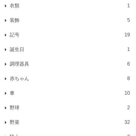
衣類
1
装飾
5
記号
19
誕生日
1
調理器具
6
赤ちゃん
8
車
10
野球
2
野菜
32