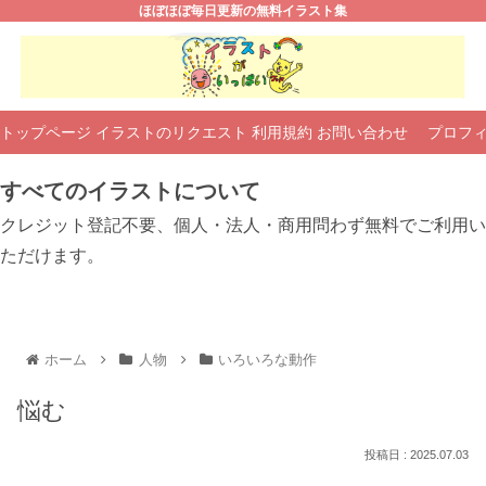
ほぼほぼ毎日更新の無料イラスト集
トップページ
イラストのリクエスト
利用規約
お問い合わせ
プロフ
すべてのイラストについて
クレジット登記不要、個人・法人・商用問わず無料でご利用い
ただけます。
ホーム
人物
いろいろな動作
悩む
2025.07.03