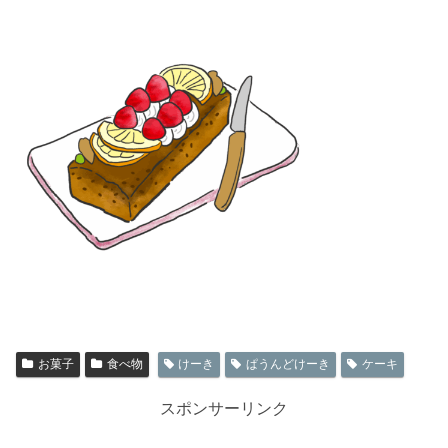
お菓子
食べ物
けーき
ぱうんどけーき
ケーキ
スポンサーリンク