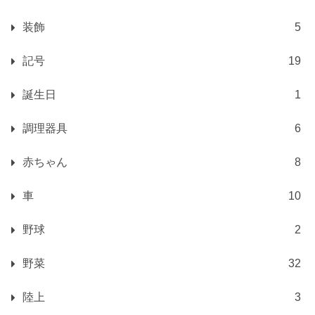
装飾
5
記号
19
誕生日
1
調理器具
6
赤ちゃん
8
車
10
野球
2
野菜
32
陸上
3