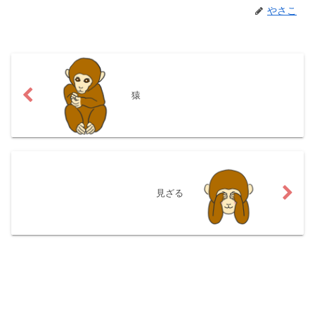
やさこ
猿
見ざる