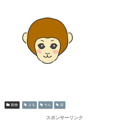
動物
さる
サル
猿
スポンサーリンク