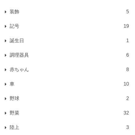
装飾
5
記号
19
誕生日
1
調理器具
6
赤ちゃん
8
車
10
野球
2
野菜
32
陸上
3