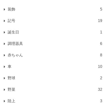
装飾
5
記号
19
誕生日
1
調理器具
6
赤ちゃん
8
車
10
野球
2
野菜
32
陸上
3