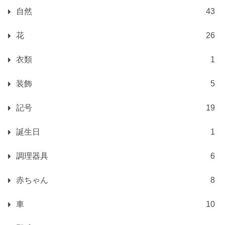
自然
43
花
26
衣類
1
装飾
5
記号
19
誕生日
1
調理器具
6
赤ちゃん
8
車
10