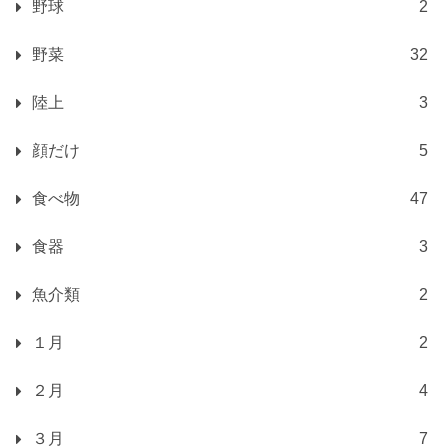
野球
2
野菜
32
陸上
3
顔だけ
5
食べ物
47
食器
3
魚介類
2
１月
2
２月
4
３月
7