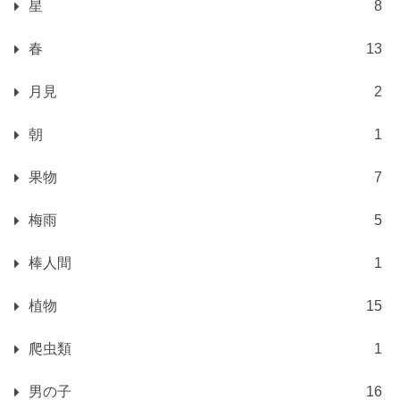
星
8
春
13
月見
2
朝
1
果物
7
梅雨
5
棒人間
1
植物
15
爬虫類
1
男の子
16