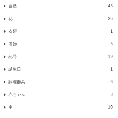
自然
43
花
26
衣類
1
装飾
5
記号
19
誕生日
1
調理器具
6
赤ちゃん
8
車
10