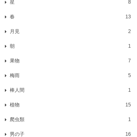
星
8
春
13
月見
2
朝
1
果物
7
梅雨
5
棒人間
1
植物
15
爬虫類
1
男の子
16