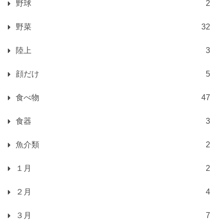
野球
2
野菜
32
陸上
3
顔だけ
5
食べ物
47
食器
3
魚介類
2
１月
2
２月
4
３月
7