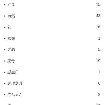
紅葉
15
自然
43
花
26
衣類
1
装飾
5
記号
19
誕生日
1
調理器具
6
赤ちゃん
8