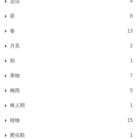
昆虫
4
星
8
春
13
月見
2
朝
1
果物
7
梅雨
5
棒人間
1
植物
15
爬虫類
1