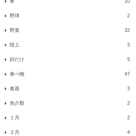
車
10
野球
2
野菜
32
陸上
3
顔だけ
5
食べ物
47
食器
3
魚介類
2
１月
2
２月
4