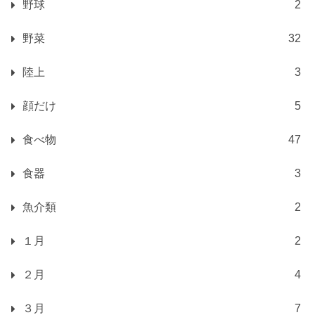
野球
2
野菜
32
陸上
3
顔だけ
5
食べ物
47
食器
3
魚介類
2
１月
2
２月
4
３月
7