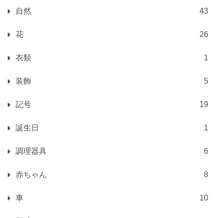
自然
43
花
26
衣類
1
装飾
5
記号
19
誕生日
1
調理器具
6
赤ちゃん
8
車
10