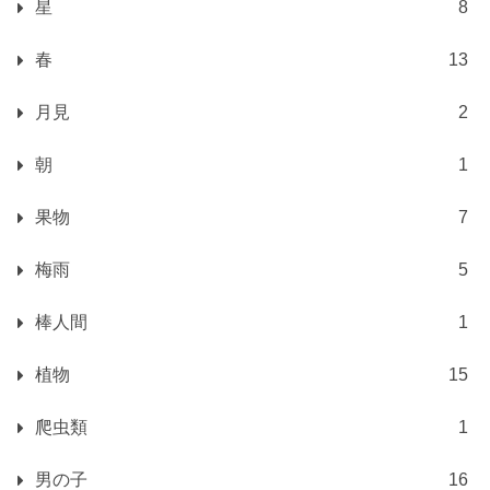
星
8
春
13
月見
2
朝
1
果物
7
梅雨
5
棒人間
1
植物
15
爬虫類
1
男の子
16