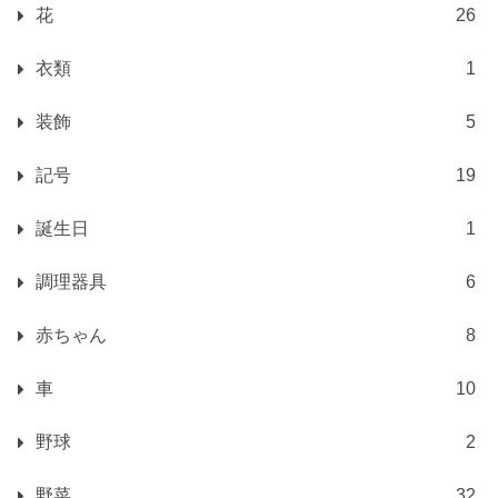
花
26
衣類
1
装飾
5
記号
19
誕生日
1
調理器具
6
赤ちゃん
8
車
10
野球
2
野菜
32