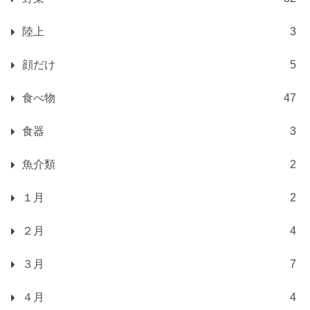
陸上
3
顔だけ
5
食べ物
47
食器
3
魚介類
2
１月
2
２月
4
３月
7
４月
4