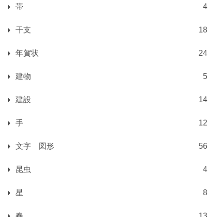
帯
4
干支
18
年賀状
24
建物
5
建設
14
手
12
文字 図形
56
昆虫
4
星
8
春
13