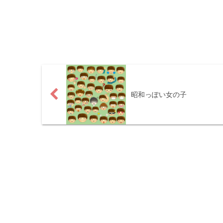
昭和っぽい女の子