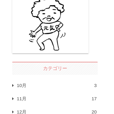
カテゴリー
10月
3
11月
17
12月
20