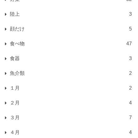
陸上
3
顔だけ
5
食べ物
47
食器
3
魚介類
2
１月
2
２月
4
３月
7
４月
4