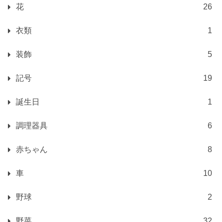
花
26
衣類
1
装飾
5
記号
19
誕生日
1
調理器具
6
赤ちゃん
8
車
10
野球
2
野菜
32