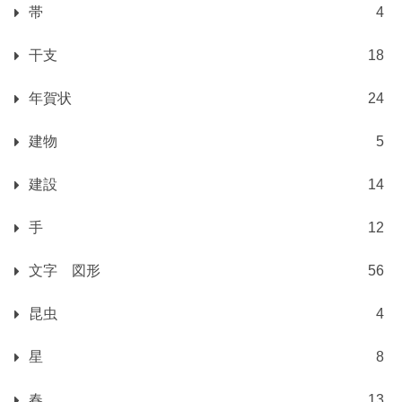
帯
4
干支
18
年賀状
24
建物
5
建設
14
手
12
文字 図形
56
昆虫
4
星
8
春
13