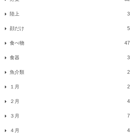
陸上
3
顔だけ
5
食べ物
47
食器
3
魚介類
2
１月
2
２月
4
３月
7
４月
4