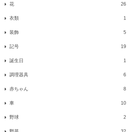
花
26
衣類
1
装飾
5
記号
19
誕生日
1
調理器具
6
赤ちゃん
8
車
10
野球
2
野菜
32