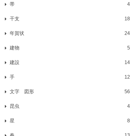
帯
4
干支
18
年賀状
24
建物
5
建設
14
手
12
文字 図形
56
昆虫
4
星
8
春
13