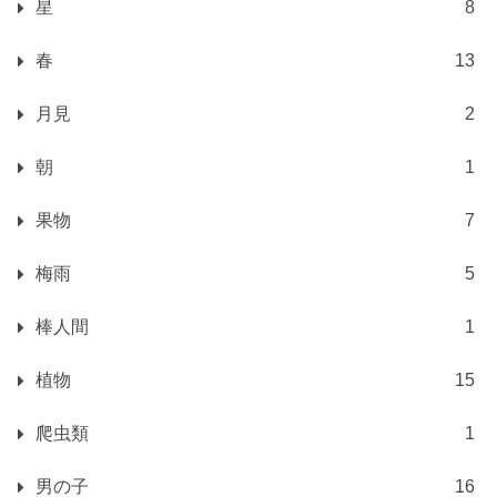
星
8
春
13
月見
2
朝
1
果物
7
梅雨
5
棒人間
1
植物
15
爬虫類
1
男の子
16