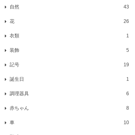
自然
43
花
26
衣類
1
装飾
5
記号
19
誕生日
1
調理器具
6
赤ちゃん
8
車
10