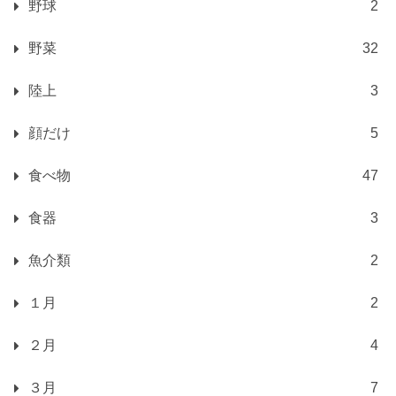
野球
2
野菜
32
陸上
3
顔だけ
5
食べ物
47
食器
3
魚介類
2
１月
2
２月
4
３月
7