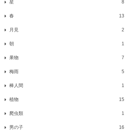
星
8
春
13
月見
2
朝
1
果物
7
梅雨
5
棒人間
1
植物
15
爬虫類
1
男の子
16