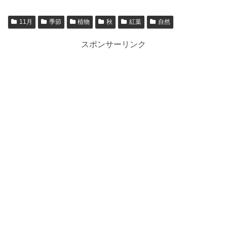
11月
季節
植物
秋
紅葉
自然
スポンサーリンク