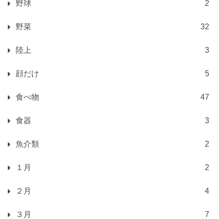
野球
2
野菜
32
陸上
3
顔だけ
5
食べ物
47
食器
3
魚介類
2
１月
2
２月
4
３月
7