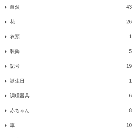
自然
43
花
26
衣類
1
装飾
5
記号
19
誕生日
1
調理器具
6
赤ちゃん
8
車
10