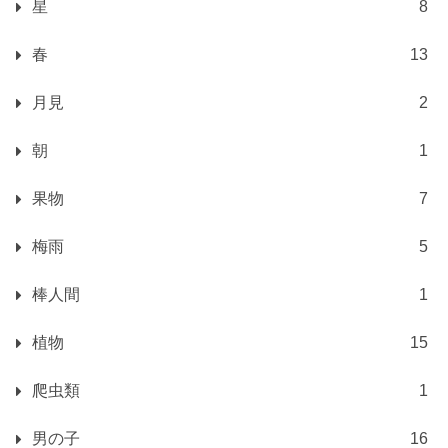
星
8
春
13
月見
2
朝
1
果物
7
梅雨
5
棒人間
1
植物
15
爬虫類
1
男の子
16