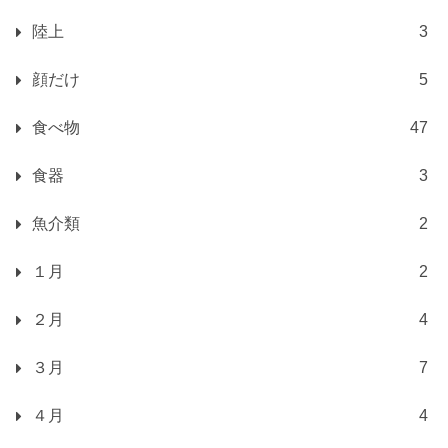
陸上
3
顔だけ
5
食べ物
47
食器
3
魚介類
2
１月
2
２月
4
３月
7
４月
4