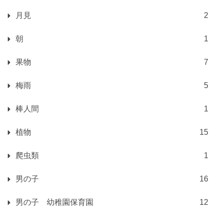
月見
2
朝
1
果物
7
梅雨
5
棒人間
1
植物
15
爬虫類
1
男の子
16
男の子 幼稚園保育園
12