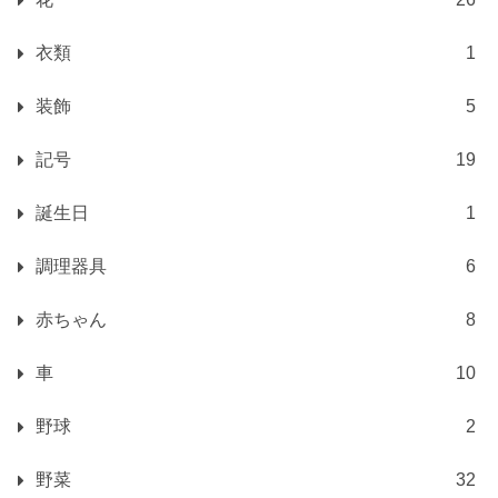
衣類
1
装飾
5
記号
19
誕生日
1
調理器具
6
赤ちゃん
8
車
10
野球
2
野菜
32