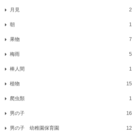
月見
2
朝
1
果物
7
梅雨
5
棒人間
1
植物
15
爬虫類
1
男の子
16
男の子 幼稚園保育園
12