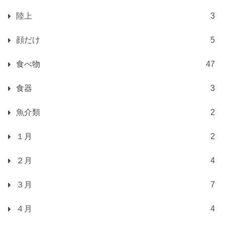
陸上
3
顔だけ
5
食べ物
47
食器
3
魚介類
2
１月
2
２月
4
３月
7
４月
4