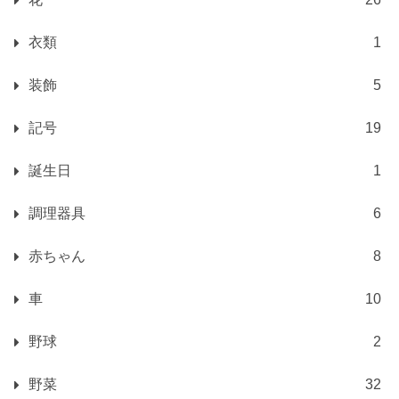
衣類
1
装飾
5
記号
19
誕生日
1
調理器具
6
赤ちゃん
8
車
10
野球
2
野菜
32