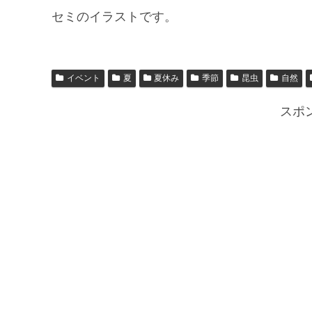
セミのイラストです。
イベント
夏
夏休み
季節
昆虫
自然
スポ