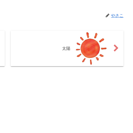
やさこ
太陽