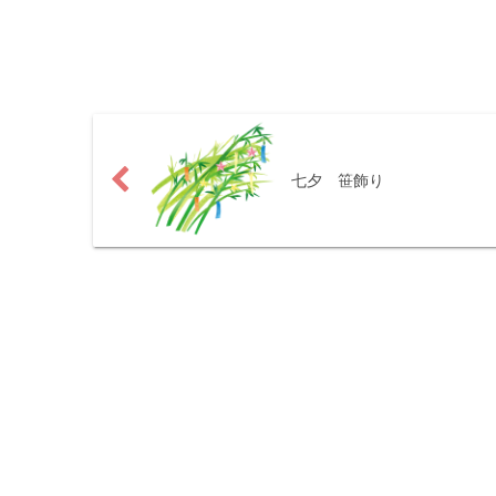
七夕 笹飾り