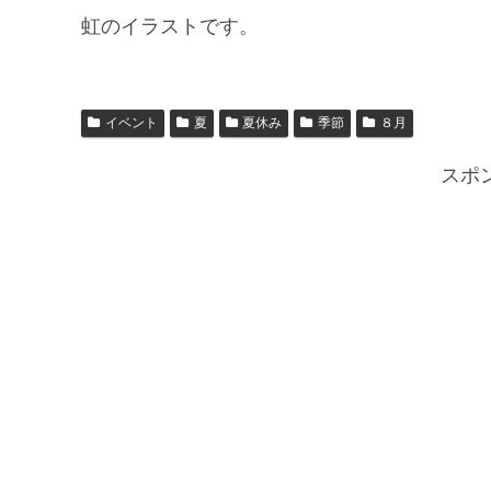
虹のイラストです。
イベント
夏
夏休み
季節
８月
スポ