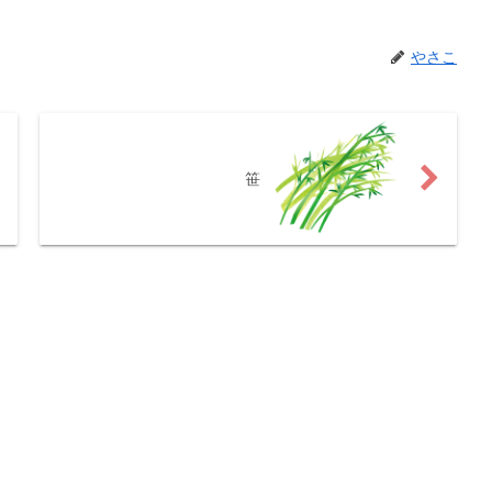
やさこ
笹