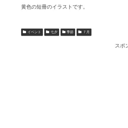
黄色の短冊のイラストです。
イベント
七夕
季節
７月
スポ