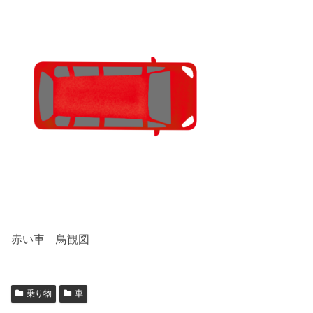
赤い車 鳥観図
乗り物
車