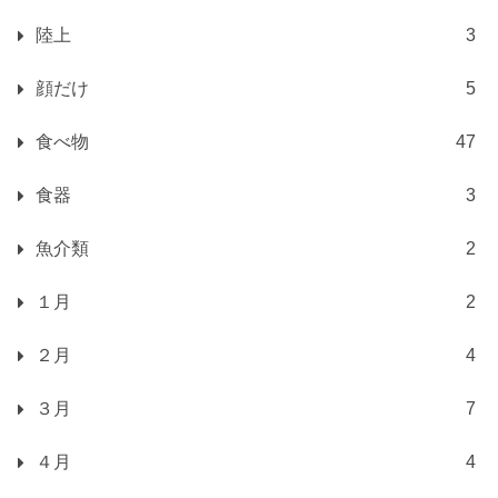
陸上
3
顔だけ
5
食べ物
47
食器
3
魚介類
2
１月
2
２月
4
３月
7
４月
4