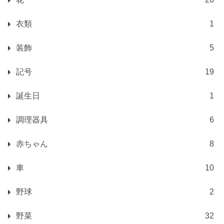
衣類
1
装飾
5
記号
19
誕生日
1
調理器具
6
赤ちゃん
8
車
10
野球
2
野菜
32