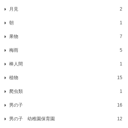
月見
2
朝
1
果物
7
梅雨
5
棒人間
1
植物
15
爬虫類
1
男の子
16
男の子 幼稚園保育園
12