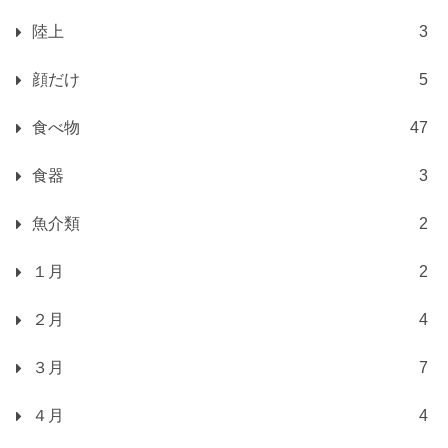
陸上
3
顔だけ
5
食べ物
47
食器
3
魚介類
2
１月
2
２月
4
３月
7
４月
4