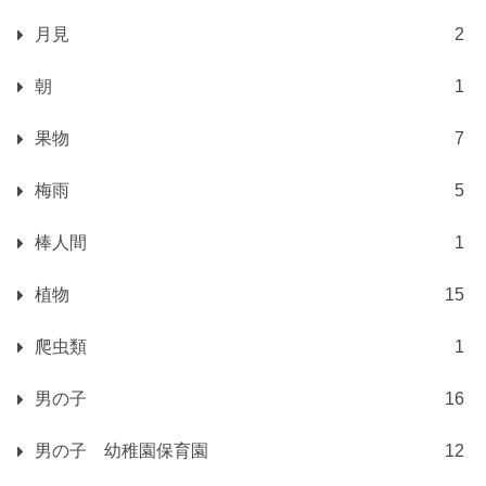
月見
2
朝
1
果物
7
梅雨
5
棒人間
1
植物
15
爬虫類
1
男の子
16
男の子 幼稚園保育園
12