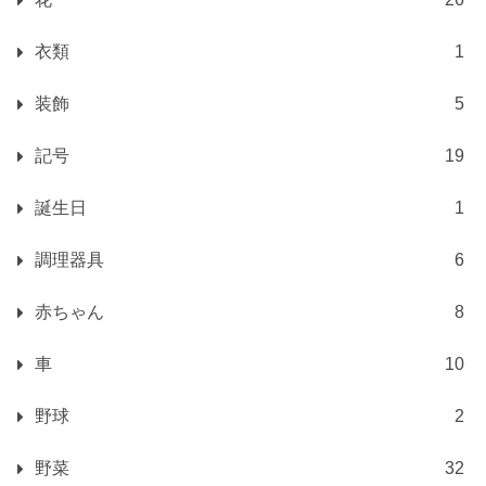
衣類
1
装飾
5
記号
19
誕生日
1
調理器具
6
赤ちゃん
8
車
10
野球
2
野菜
32