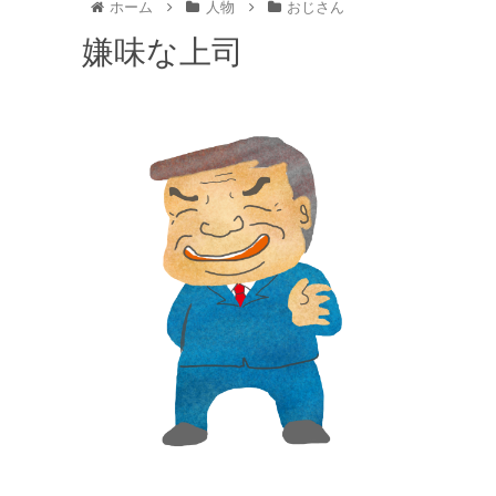
ホーム
人物
おじさん
嫌味な上司