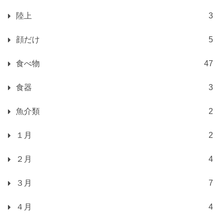
陸上
3
顔だけ
5
食べ物
47
食器
3
魚介類
2
１月
2
２月
4
３月
7
４月
4