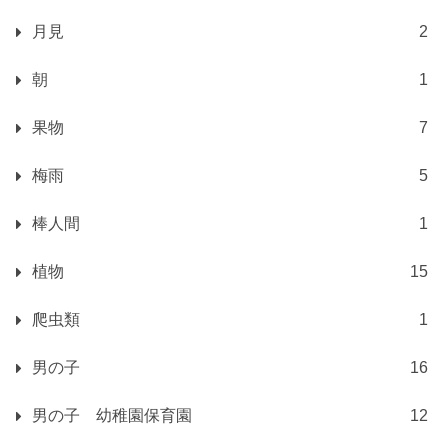
月見
2
朝
1
果物
7
梅雨
5
棒人間
1
植物
15
爬虫類
1
男の子
16
男の子 幼稚園保育園
12