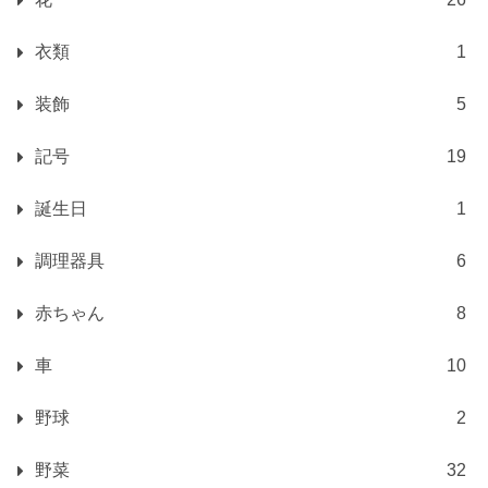
衣類
1
装飾
5
記号
19
誕生日
1
調理器具
6
赤ちゃん
8
車
10
野球
2
野菜
32