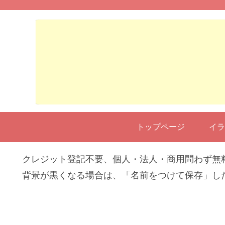
トップページ
イラ
クレジット登記不要、個人・法人・商用問わず無
背景が黒くなる場合は、「名前をつけて保存」し