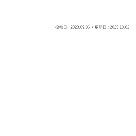
2023.09.06
2025.10.02