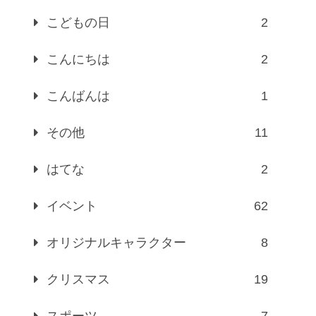
こどもの日
2
こんにちは
2
こんばんは
1
その他
11
はてな
2
イベント
62
オリジナルキャラクター
8
クリスマス
19
スポーツ
7