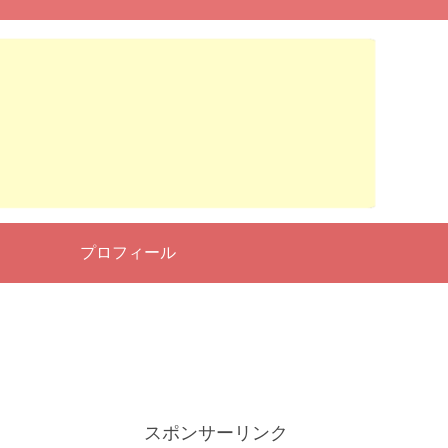
せ
プロフィール
スポンサーリンク