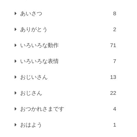
あいさつ
8
ありがとう
2
いろいろな動作
71
いろいろな表情
7
おじいさん
13
おじさん
22
おつかれさまです
4
おはよう
1